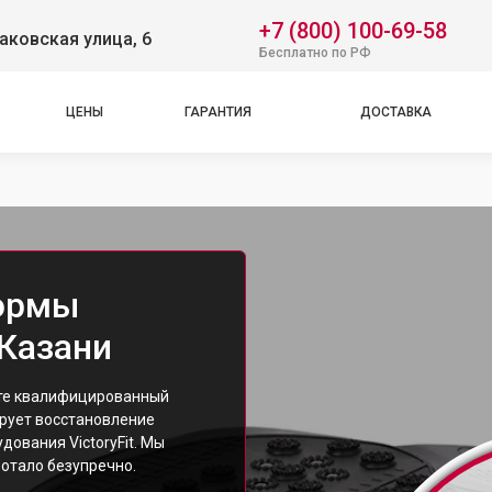
+7 (800) 100-69-58
аковская улица, 6
Бесплатно по РФ
ЦЕНЫ
ГАРАНТИЯ
ДОСТАВКА
ормы
 Казани
ете квалифицированный
рует восстановление
ования VictoryFit. Мы
ботало безупречно.