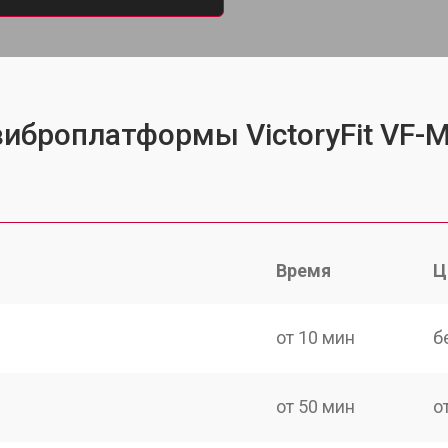
виброплатформы VictoryFit VF-
Время
Ц
от 10 мин
б
от 50 мин
о