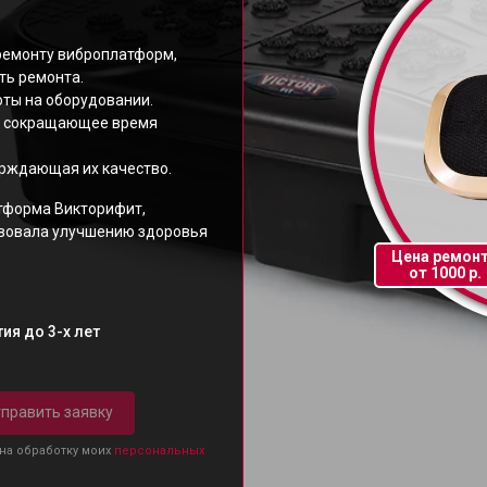
ремонту виброплатформ,
ть ремонта.
ты на оборудовании.
, сокращающее время
ерждающая их качество.
тформа Викторифит,
твовала улучшению здоровья
Цена ремон
от 1000 р.
ия до 3-х лет
править заявку
 на обработку моих
персональных