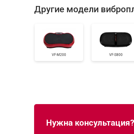
Другие модели вибропл
Замена корпуса
Ремонт или замена крепежных эле
VF-M200
VF-S800
Нужна консультация