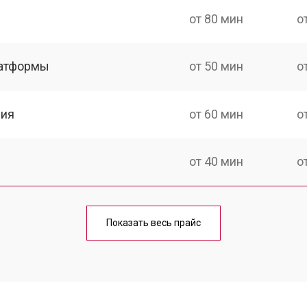
от 80 мин
о
латформы
от 50 мин
о
ния
от 60 мин
о
от 40 мин
о
от 60 мин
о
Показать весь прайс
от 50 мин
о
от 90 мин
о