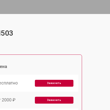
M503
ена
есплатно
Заказать
т 2000 ₽
Заказать