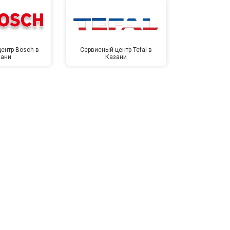
ентр Bosch в
Сервисный центр Tefal в
Сервисный це
зани
Казани
Ка