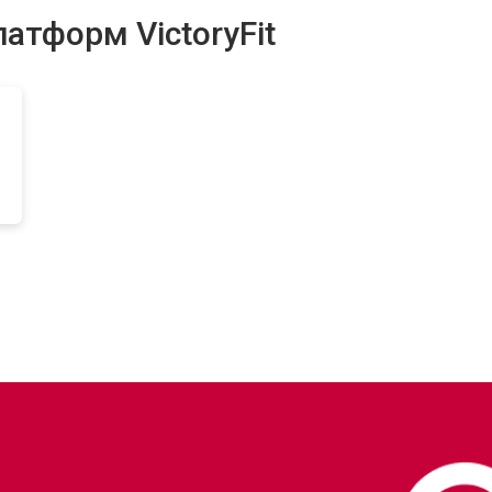
атформ VictoryFit
от 50 мин
о
ментов
от 60 мин
о
?