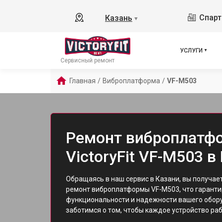
Спарт
Казань
▼
УСЛУГИ
Сервисный ремонт
Главная
/
Виброплатформа
/
VF-M503
Ремонт виброплатф
VictoryFit VF-M503 в
Обращаясь в наш сервис в Казани, вы получа
ремонт виброплатформы VF-M503, что гаранти
функциональности и надежности вашего оборуд
заботимся о том, чтобы каждое устройство ра