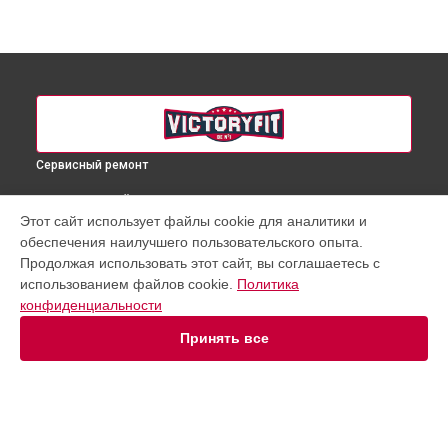
Сервисный ремонт
ВЫБЕРИ СВОЙ ГОРОД
Этот сайт использует файлы cookie для аналитики и
Ремонт системы передач велотренажера VF-AirBike D001
обеспечения наилучшего пользовательского опыта.
VictoryFit в
Краснодаре
Продолжая использовать этот сайт, вы соглашаетесь с
Ремонт системы передач велотренажера VF-AirBike D001
использованием файлов cookie.
Политика
VictoryFit в
Ростове-на-Дону
конфиденциальности
Ремонт системы передач велотренажера VF-AirBike D001
VictoryFit в
Нижнем Новгороде
Принять все
Ремонт системы передач велотренажера VF-AirBike D001
VictoryFit в
Новосибирске
Ремонт системы передач велотренажера VF-AirBike D001
VictoryFit в
Челябинске
Ремонт системы передач велотренажера VF-AirBike D001
УСТРОЙСТВА