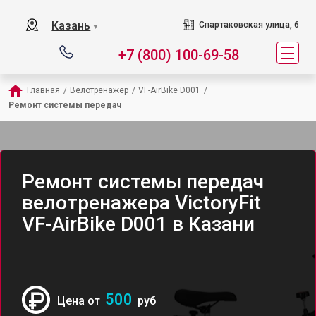
Казань
Спартаковская улица, 6
▼
+7 (800) 100-69-58
Главная
/
Велотренажер
/
VF-AirBike D001
/
Ремонт системы передач
Ремонт системы передач
велотренажера VictoryFit
VF-AirBike D001 в Казани
500
Цена от
руб