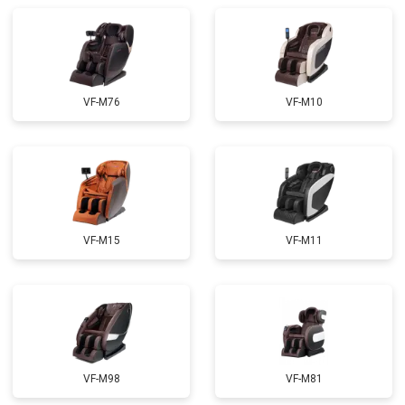
Ремонт сканера
от 4800 ₽
Заказать
Ремонт купюроприемника
от 4700 ₽
Заказать
Замена сетевого трансформатора
от 4500 ₽
Заказать
VF-M76
VF-M10
VF-M15
VF-M11
VF-M98
VF-M81