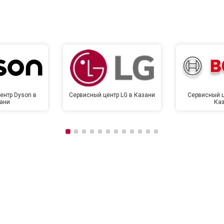
от 120 мин
о
от 90 мин
о
ентр Dyson в
Сервисный центр LG в Казани
Сервисный ц
ани
Ка