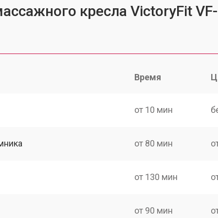
ассажного кресла VictoryFit VF
Время
Ц
от 10 мин
б
мника
от 80 мин
о
от 130 мин
о
от 90 мин
о