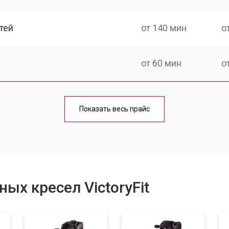
тей
от 140 мин
о
от 60 мин
о
от 150 мин
о
Показать весь прайс
ка
от 90 мин
о
от 60 мин
о
ых кресел VictoryFit
от 80 мин
о