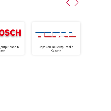
т 4500 ₽
Заказать
т 5500 ₽
Заказать
ентр Bosch в
Сервисный центр Tefal в
Сервисный це
зани
Казани
Ка