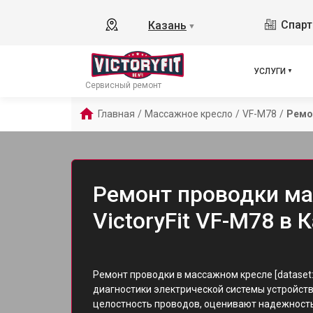
Спарт
Казань
▼
УСЛУГИ
Сервисный ремонт
Главная
/
Массажное кресло
/
VF-M78
/
Ремо
Ремонт проводки ма
VictoryFit VF-M78 в 
Ремонт проводки в массажном кресле [dataset
диагностики электрической системы устройст
целостность проводов, оценивают надежность