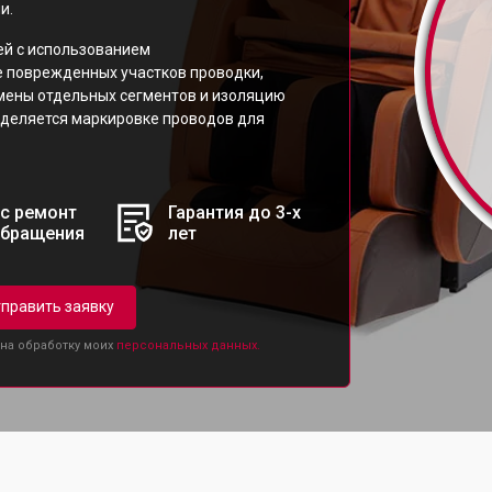
и.
ей с использованием
 поврежденных участков проводки,
мены отдельных сегментов и изоляцию
уделяется маркировке проводов для
с ремонт
Гарантия до 3-х
обращения
лет
править заявку
 на обработку моих
персональных данных.