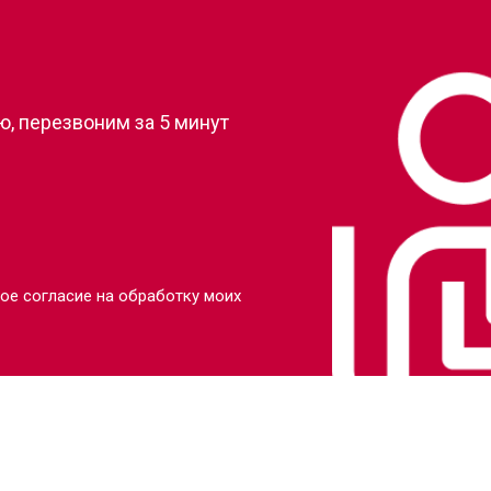
?
от 110 мин
о
, перезвоним за 5 минут
от 80 мин
о
от 110 мин
о
от 70 мин
о
ое согласие на обработку моих
от 130 мин
о
от 80 мин
о