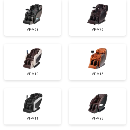
Ремонт сканера
от 4800 ₽
Заказать
Ремонт купюроприемника
от 4700 ₽
Заказать
Замена сетевого трансформатора
от 4500 ₽
Заказать
VF-M68
VF-M76
Ремонт микро-лифта
от 5500 ₽
Заказать
VF-M10
VF-M15
VF-M11
VF-M98