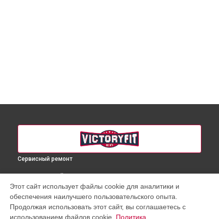
Сервисный ремонт
ВЫБЕРИ СВОЙ ГОРОД
Этот сайт использует файлы cookie для аналитики и
Ремонт массажного кресла VF-M78 VictoryFit в
Краснодаре
обеспечения наилучшего пользовательского опыта.
Ремонт массажного кресла VF-M78 VictoryFit в
Ростове-на-
Продолжая использовать этот сайт, вы соглашаетесь с
Дону
использованием файлов cookie.
Политика