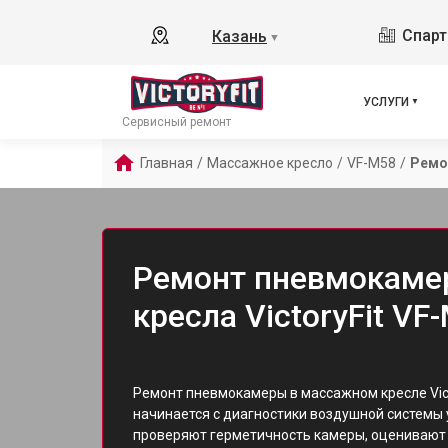
Спарт
Казань
▼
УСЛУГИ
Сервисный ремонт
Главная
/
Массажное кресло
/
VF-M58
/
Ремо
Ремонт пневмокаме
кресла VictoryFit VF
Ремонт пневмокамеры в массажном кресле Vict
начинается с диагностики воздушной системы
проверяют герметичность камеры, оценивают 