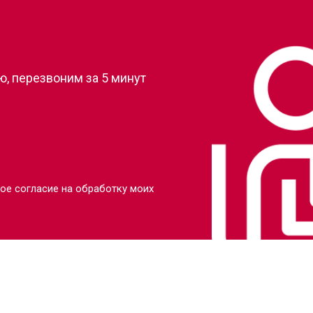
?
от 90 мин
о
, перезвоним за 5 минут
от 80 мин
о
от 110 мин
о
от 70 мин
о
ое согласие на обработку моих
от 130 мин
о
от 80 мин
о