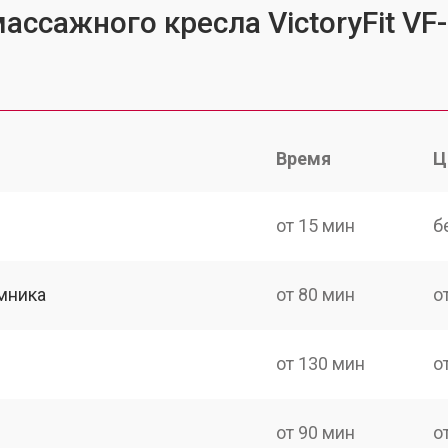
ассажного кресла VictoryFit VF
Время
Ц
от 15 мин
б
мника
от 80 мин
о
от 130 мин
о
от 90 мин
о