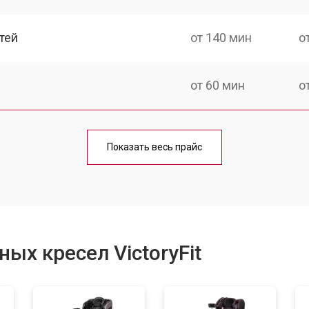
тей
от 140 мин
о
от 60 мин
о
от 150 мин
о
Показать весь прайс
ка
от 90 мин
о
от 60 мин
о
ых кресел VictoryFit
от 80 мин
о