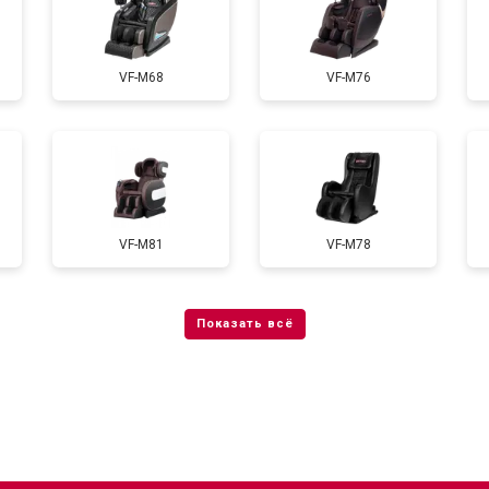
от 100 мин
о
VF-M68
VF-M76
стей
от 60 мин
о
от 120 мин
о
VF-M81
VF-M78
а
от 90 мин
о
от 100 мин
о
от 70 мин
о
от 100 мин
о