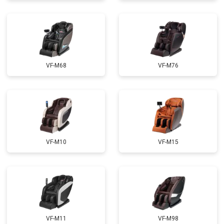
Ремонт купюроприемника
от 4700 ₽
Заказать
Замена сетевого трансформатора
от 4500 ₽
Заказать
Ремонт микро-лифта
от 5500 ₽
Заказать
VF-M68
VF-M76
VF-M10
VF-M15
VF-M11
VF-M98