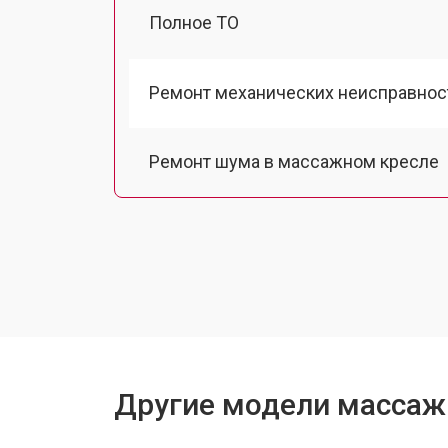
Полное ТО
Ремонт механических неисправнос
Ремонт шума в массажном кресле
Ремонт подъемного механизма
Ремонт основного массажного бло
Замена двигателя подъема/спуска
Другие модели массажн
Замена замка