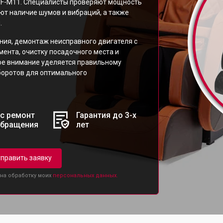
 VF-M11. Специалисты проверяют мощность
ют наличие шумов и вибраций, а также
.
ия, демонтаж неисправного двигателя с
ента, очистку посадочного места и
бое внимание уделяется правильному
боротов для оптимального
с ремонт
Гарантия до 3-х
обращения
лет
править заявку
 на обработку моих
персональных данных.