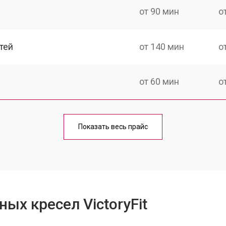
от 90 мин
о
тей
от 140 мин
о
от 60 мин
о
от 150 мин
о
Показать весь прайс
ка
от 90 мин
о
от 60 мин
о
ых кресел VictoryFit
от 100 мин
о