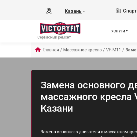
Спарт
Казань
▼
УСЛУГИ
Сервисный ремонт
Главная
/
Массажное кресло
/
VF-M11
/
Заме
Замена основного д
массажного кресла V
Казани
Замена основного двигателя в массажном крес