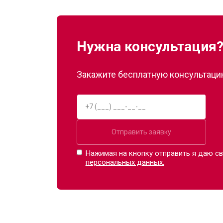
Замена сканера
Нужна консультация
Ремонт пневмокамеры
Закажите бесплатную консультацию
Ремонт пневмосистемы
Ремонт пульта управления
Отправить заявку
Ремонт электропроводки
Нажимая на кнопку отправить я даю св
персональных данных.
Ремонт сканера
Ремонт купюроприемника