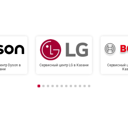
от 120 мин
о
от 90 мин
о
ентр Dyson в
Сервисный центр LG в Казани
Сервисный ц
ани
Ка