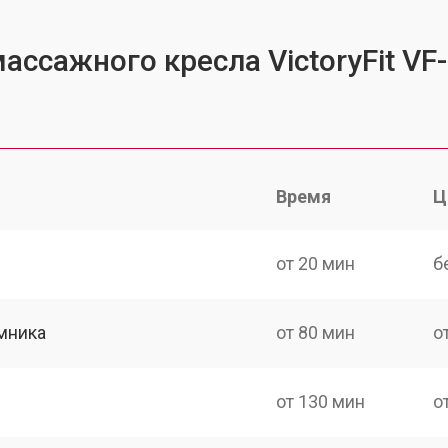
ассажного кресла VictoryFit VF
Время
Ц
от 20 мин
б
мника
от 80 мин
о
от 130 мин
о