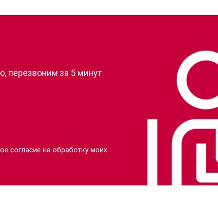
от 90 мин
о
?
от 110 мин
о
, перезвоним за 5 минут
от 80 мин
о
от 110 мин
о
от 70 мин
о
ое согласие на обработку моих
от 130 мин
о
от 80 мин
о