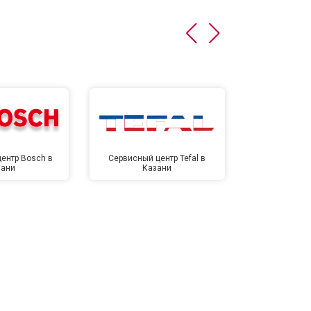
т 4500 ₽
Заказать
т 5500 ₽
Заказать
ентр Bosch в
Сервисный центр Tefal в
Сервисный це
зани
Казани
Ка