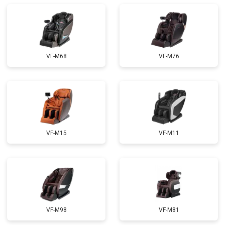
Ремонт купюроприемника
от 4700 ₽
Заказать
Замена сетевого трансформатора
от 4500 ₽
Заказать
Ремонт микро-лифта
от 5500 ₽
Заказать
VF-M68
VF-M76
VF-M15
VF-M11
VF-M98
VF-M81