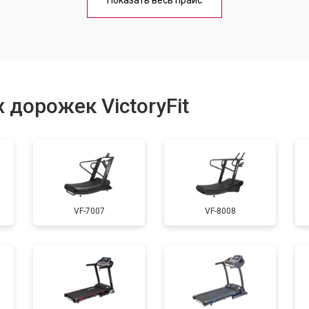
Показать весь прайс
от 40 мин
о
от 60 мин
о
 дорожек VictoryFit
от 40 мин
о
от 60 мин
о
VF-7007
VF-8008
от 50 мин
о
от 40 мин
о