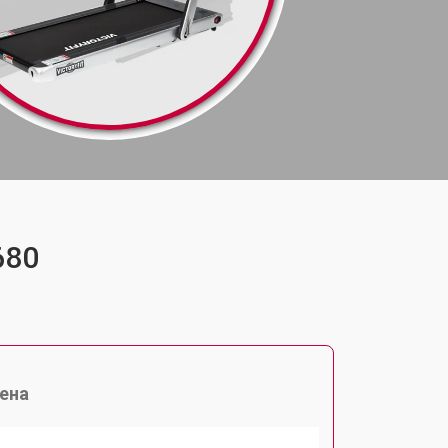
680
ена