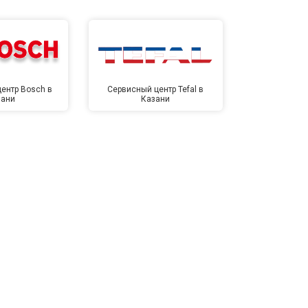
ентр Bosch в
Сервисный центр Tefal в
Сервисный це
зани
Казани
Ка