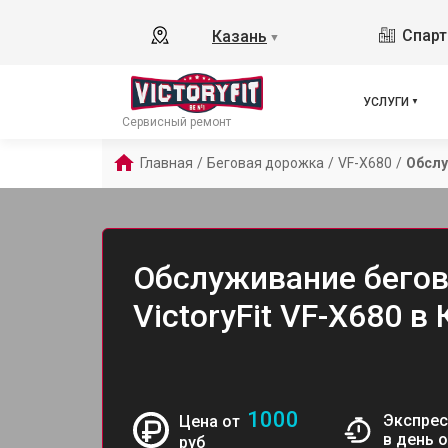
Спарт
Казань
▼
УСЛУГИ
Сервисный ремонт
Главная
/
Беговая дорожка
/
VF-X680
/
Обсл
Обслуживание бего
VictoryFit VF-X680 в
1000
Экспрес
Цена от
в день 
руб