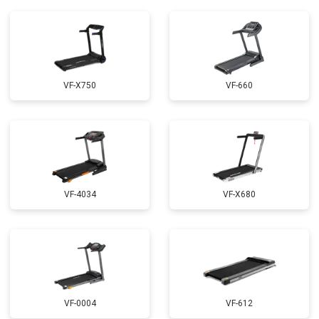
VF-X750
VF-660
VF-4034
VF-X680
VF-0004
VF-612