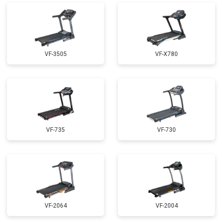
VF-3505
VF-X780
VF-735
VF-730
VF-2064
VF-2004