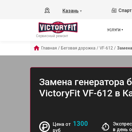
Спарт
Казань
▼
УСЛУГИ
Сервисный ремонт
Главная
/
Беговая дорожка
/
VF-612
/
Замена
Замена генератора 
VictoryFit VF-612 в К
1300
Экспрес
Цена от
в день 
руб