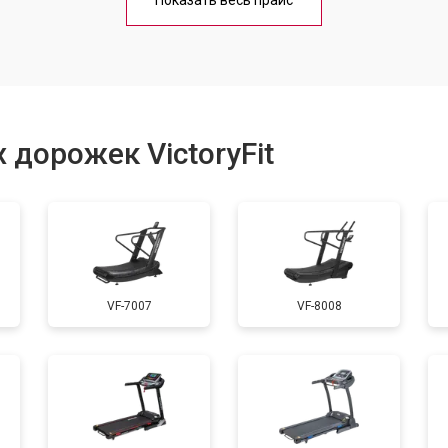
Показать весь прайс
от 40 мин
о
от 40 мин
о
 дорожек VictoryFit
от 60 мин
о
от 50 мин
о
VF-7007
VF-8008
от 60 мин
о
от 40 мин
о