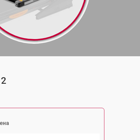
12
ена