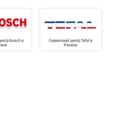
ентр Bosch в
Сервисный центр Tefal в
Сервисный це
зани
Казани
Ка