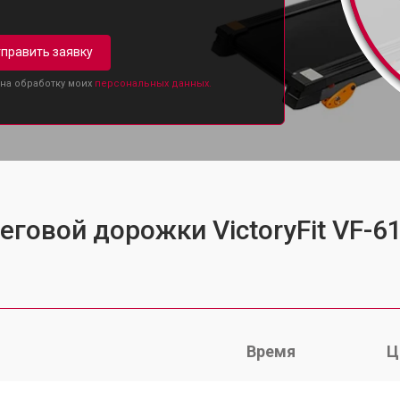
править заявку
 на обработку моих
персональных данных.
еговой дорожки VictoryFit VF-6
Время
Ц