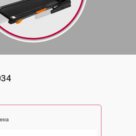
034
ена