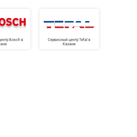
ентр Bosch в
Сервисный центр Tefal в
Сервисный це
зани
Казани
Ка