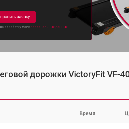
править заявку
 на обработку моих
персональных данных.
еговой дорожки VictoryFit VF-4
Время
Ц