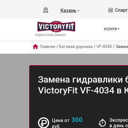
Спарт
Казань
▼
УСЛУГИ
Сервисный ремонт
Главная
/
Беговая дорожка
/
VF-4034
/
Замен
Замена гидравлики 
VictoryFit VF-4034 в
300
Экспрес
Цена от
в день 
руб