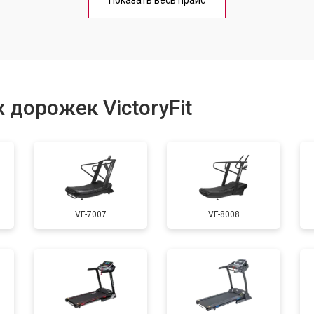
Показать весь прайс
от 60 мин
о
от 40 мин
о
 дорожек VictoryFit
от 60 мин
о
от 50 мин
о
VF-7007
VF-8008
от 60 мин
о
от 40 мин
о